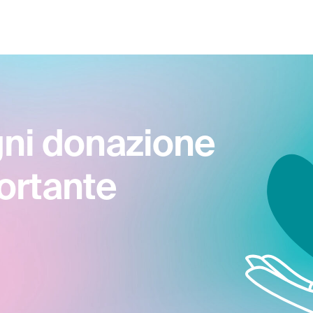
gni donazione
ortante