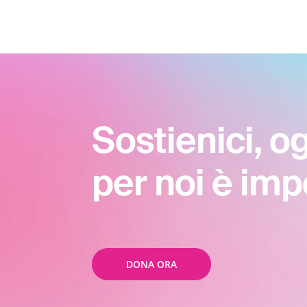
Sostienici, o
per noi è imp
DONA ORA