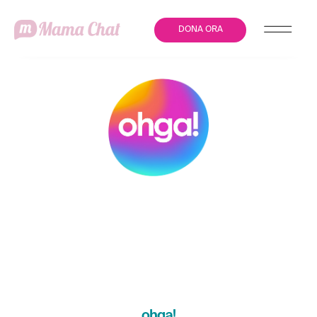
DONA ORA
ANCHE QUELLA
PSICOLOGICA È
VIOLENZA:ECCO COME
RICONOSCERLA
ohga!