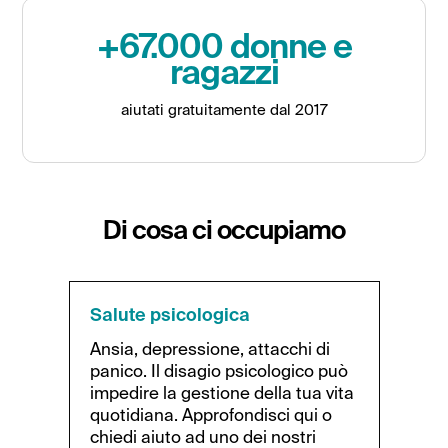
+67.000 donne e
ragazzi
aiutati gratuitamente dal 2017
Di cosa ci occupiamo
Salute psicologica
V
a
Ansia, depressione, attacchi di
Es
panico. Il disagio psicologico può
fi
impedire la gestione della tua vita
st
quotidiana. Approfondisci qui o
ri
chiedi aiuto ad uno dei nostri
at