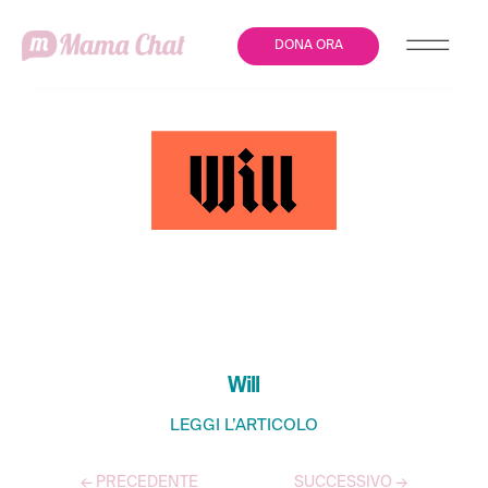
DONA ORA
LA VIOLENZA DI GENERE
NON VA IN QUARANTENA
Will
LEGGI L’ARTICOLO
←
PRECEDENTE
SUCCESSIVO
→