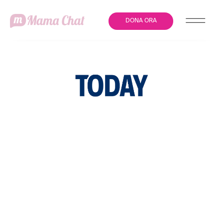
DONA ORA
L’APPELLO PER LE
NEOMAMME: “NON
LASCIATELE SOLE”, E I 5
CONSIGLI PER
L’ALLATTAMENTO AL
SENO