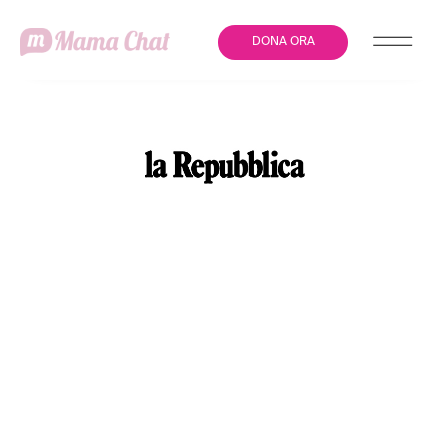
DONA ORA
MILANO, LA
MANIFESTAZIONE DEL 25
NOVEMBRE “IL
PATRIARCATO UCCIDE”,
CONTRO LA VIOLENZA
SULLE DONNE: CHI CI
SARÀ IN PIAZZA