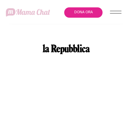
DONA ORA
NEONATO MORTO, LA
NONNA: “ANCHE IO HO
PARTORITO AL PERTINI,
MA OGGI È TUTTO
CAMBIATO. HO DOVUTO
URLARE PER