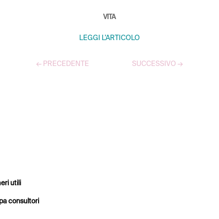
VITA
LEGGI L’ARTICOLO
←
PRECEDENTE
SUCCESSIVO
→
TUTTI GLI ARTICOLI
ri utili
a consultori