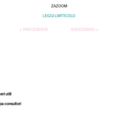
ZAZOOM
LEGGI L’ARTICOLO
←
PRECEDENTE
SUCCESSIVO
→
TUTTI GLI ARTICOLI
ri utili
a consultori