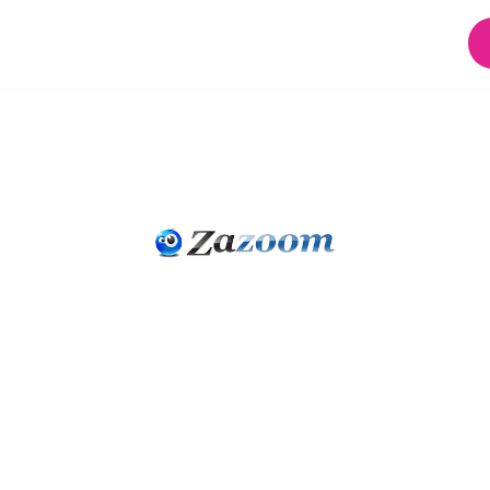
STETRICA | COS’È 
 TANTO MA NON A