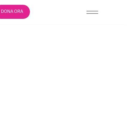
DONA ORA
E PERCHÉ SE
BBASTANZA