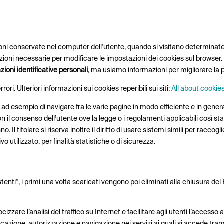
ioni conservate nel computer dell’utente
, quando si visitano determinat
mazioni necessarie per modificare le impostazioni dei cookies sul browser
oni identificative personali
, ma usiamo informazioni per migliorare la 
rori. Ulteriori informazioni sui cookies reperibili sui siti:
All about cookie
ad esempio di navigare fra le varie pagine in modo efficiente e in gene
ies, con il consenso dell¹utente ove la legge o i regolamenti applicabili così 
 Il titolare si riserva inoltre il diritto di usare sistemi simili per raccogli
 utilizzato, per finalità statistiche o di sicurezza.
sistenti”, i primi una volta scaricati vengono poi eliminati alla chiusura
izzare l’analisi del traffico su Internet e facilitare agli utenti l’accesso ai
icazione, autorizzazione e navigazione nei servizi ai quali si accede tra