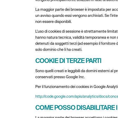
La maggior parte dei browser è impostata per accett
un avviso quando essi vengono archiviati. Se l’inte
non essere disponibili.
L’uso di cookies di sessione è strettamente limitato 
hanno natura tecnica, validità temporanea e non son
detenuti da soggetti terzi (ad esempio il fornitore 
solo dominio che li ha creati.
COOKIE DI TERZE PARTI
Sono quelli creati e leggibili da domini esterni al p
conservati presso Google Inc.
Per il funzionamento dei cookies in Google Analyti
http://code.google.com/apis/analytics/docs/con
COME POSSO DISABILITARE 
La maggior parte dei browser accettano i cookies