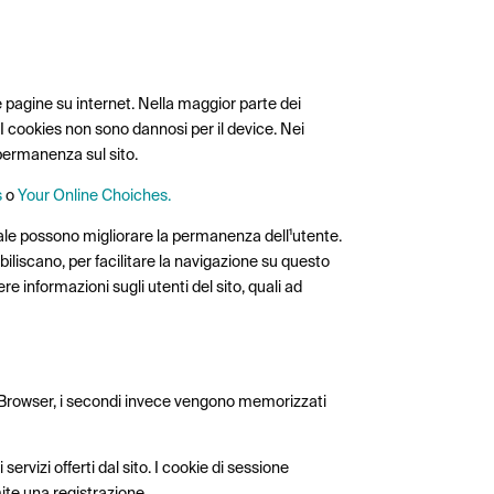
e pagine su internet. Nella maggior parte dei
.
I cookies non sono dannosi per il device
. Nei
permanenza sul sito.
s
o
Your Online Choiches.
rale possono migliorare la permanenza dell¹utente.
stabiliscano, per facilitare la navigazione su questo
ere informazioni sugli utenti del sito, quali ad
 del Browser, i secondi invece vengono memorizzati
 servizi offerti dal sito. I cookie di sessione
mite una registrazione.