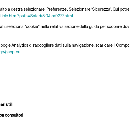
lto a destra selezionare ‘Preferenze’. Selezionare ‘Sicurezza’. Qui potre
rticle.html?path=Safari/5.0/en/9277.html
i, seleziona “cookie” nella relativa sezione della guida per scoprire dove
a Google Analytics di raccogliere dati sulla navigazione, scaricare il Com
age/gaoptout
ri utili
a consultori