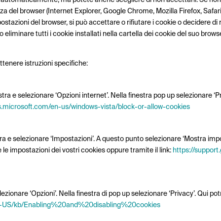
za del browser (Internet Explorer, Google Chrome, Mozilla Firefox, Safari 
postazioni del browser, si può accettare o rifiutare i cookie o decidere d
no eliminare tutti i cookie installati nella cartella dei cookie del suo b
ttenere istruzioni specifiche:
estra e selezionare ‘Opzioni internet’. Nella finestra pop up selezionare ‘P
s.microsoft.com/en-us/windows-vista/block-or-allow-cookies
estra e selezionare ‘Impostazioni’. A questo punto selezionare ‘Mostra im
e le impostazioni dei vostri cookies oppure tramite il link:
https://suppor
lezionare ‘Opzioni’. Nella finestra di pop up selezionare ‘Privacy’. Qui po
g/en-US/kb/Enabling%20and%20disabling%20cookies