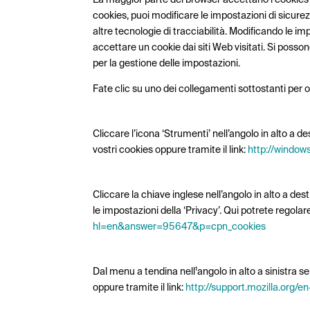
cookies, puoi modificare le impostazioni di sicurez
altre tecnologie di tracciabilità. Modificando le im
accettare un cookie dai siti Web visitati. Si posso
per la gestione delle impostazioni.
Fate clic su uno dei collegamenti sottostanti per o
MICROSOFT INTERNET EXPLORER
Cliccare l’icona ‘Strumenti’ nell’angolo in alto a d
vostri cookies oppure tramite il link:
http://window
GOOGLE CHROME
Cliccare la chiave inglese nell’angolo in alto a d
le impostazioni della ‘Privacy’. Qui potrete regolar
hl=en&answer=95647&p=cpn_cookies
MOZILLA FIREFOX
Dal menu a tendina nell¹angolo in alto a sinistra se
oppure tramite il link:
http://support.mozilla.or