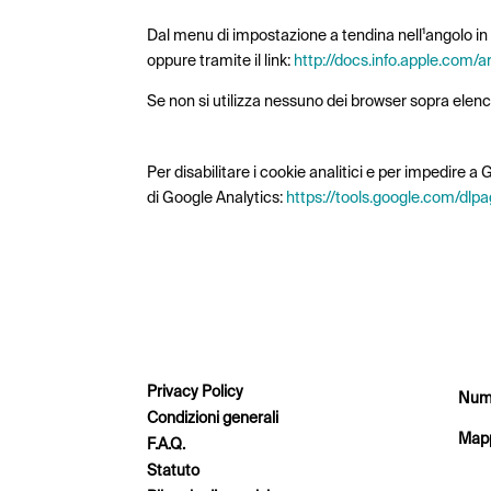
APPLE SAFARI
Dal menu di impostazione a tendina nell¹angolo in a
oppure tramite il link:
http://docs.info.apple.com/a
Se non si utilizza nessuno dei browser sopra elencat
COOKIE GOOGLE ANALYTICS
Per disabilitare i cookie analitici e per impedire 
di Google Analytics:
https://tools.google.com/dlp
Privacy Policy
Nume
Condizioni generali
Mapp
F.A.Q.
Statuto