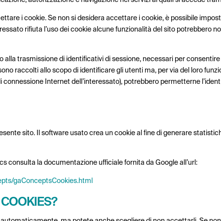
are i cookie. Se non si desidera accettare i cookie, è possibile impostare
ressato rifiuta l’uso dei cookie alcune funzionalità del sito potrebbero 
alla trasmissione di identificativi di sessione, necessari per consentire l’
o raccolti allo scopo di identificare gli utenti ma, per via del loro fun
di connessione Internet dell’interessato), potrebbero permetterne l’identif
resente sito. Il software usato crea un cookie al fine di generare statistic
cs consulta la documentazione ufficiale fornita da Google all’url:
cepts/gaConceptsCookies.html
I COOKIES?
 automaticamente, ma potete anche scegliere di non accettarli. Se non 