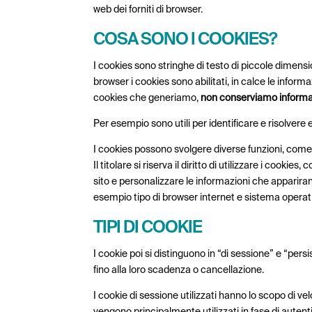
web dei forniti di browser.
COSA SONO I COOKIES?
I cookies sono
stringhe di testo di piccole dimens
browser i cookies sono abilitati, in calce le infor
cookies che generiamo,
non conserviamo informazi
Per esempio sono utili per identificare e risolvere er
I cookies possono svolgere diverse funzioni, come 
Il titolare si riserva il diritto di utilizzare i cook
sito e personalizzare le informazioni che appariranno.
esempio tipo di browser internet e sistema operativo
TIPI DI COOKIE
I cookie poi si distinguono in “di sessione” e “per
fino alla loro scadenza o cancellazione.
I cookie di sessione utilizzati hanno lo scopo di veloc
vengono principalmente utilizzati in fase di autent