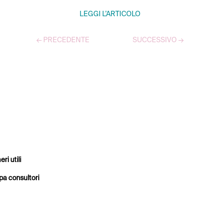
LEGGI L’ARTICOLO
←
PRECEDENTE
SUCCESSIVO
→
TUTTI GLI ARTICOLI
ri utili
a consultori