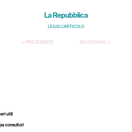
La Repubblica
LEGGI L’ARTICOLO
←
PRECEDENTE
SUCCESSIVO
→
TUTTI GLI ARTICOLI
ri utili
a consultori