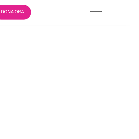
DONA ORA
 ROSA CHE
INE