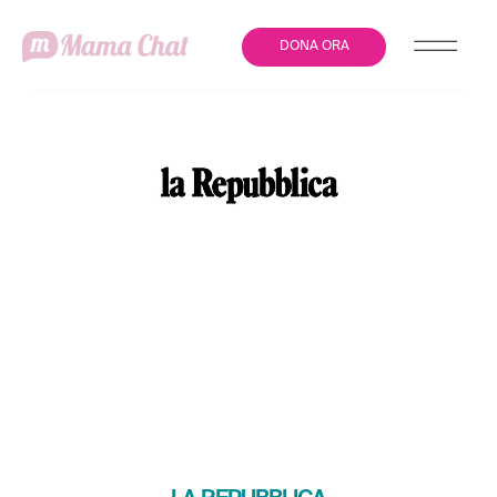
DONA ORA
“M’AMA, NON M’AMA”: PER
LA GIORNATA CONTRO LA
VIOLENZA SULLE DONNE
LA CAMPAGNA
#UNASUTRE