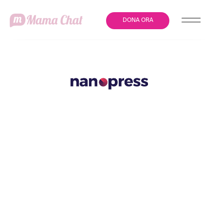
DONA ORA
NEONATO MORTO AL
PERTINI, LA SVOLTA
NELLE INDAGINI:
L’ALLARME È STATO
LANCIATO DA UN’ALTRA
MAMMA