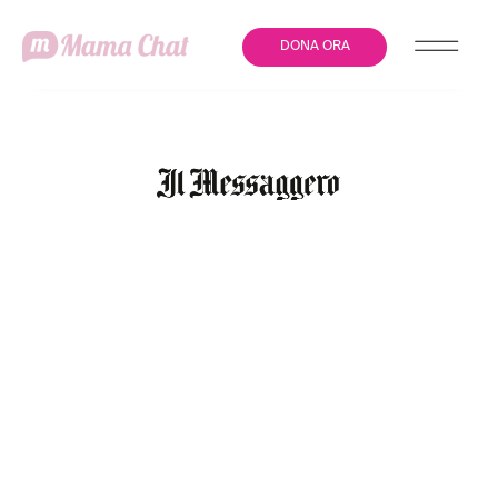
DONA ORA
NEONATO MORTO
SOFFOCATO IN OSPEDALE
A ROMA: 100MILA
ADESIONI ALLA PETIZIONE
PER CAMBIARE I
PROTOCOLLI DI
ASSISTENZA ALLE MADRI.