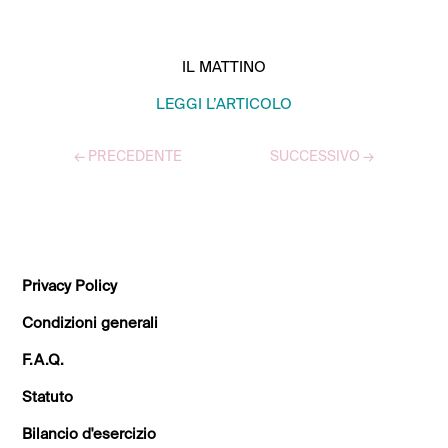
ASSISTENZA ALLE MADRI.
IL MATTINO
LEGGI L’ARTICOLO
←
PRECEDENTE
SUCCESSIVO
→
TUTTI GLI ARTICOLI
Privacy Policy
Condizioni generali
F.A.Q.
Statuto
Bilancio d'esercizio